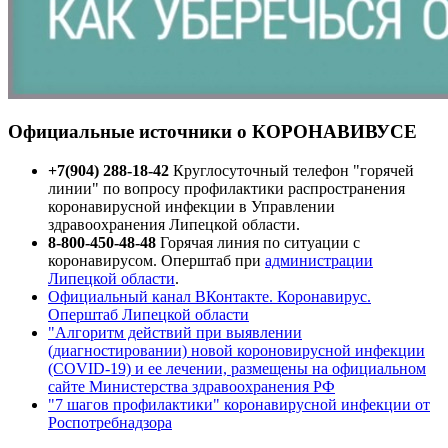
Официальные источники о КОРОНАВИВУСЕ
+7(904) 288-18-42
Круглосуточный телефон "горячей
линии" по вопросу профилактики распространения
коронавирусной инфекции в Управлении
здравоохранения Липецкой области.
8-800-450-48-48
Горячая линия по ситуации с
коронавирусом. Оперштаб при
администрации
Липецкой области
.
Официальный канал ВКонтакте. Коронавирус.
Оперштаб Липецкой области
"Алгоритм действий при выявлении
(диагностировании) новой короновирусной инфекции
(COVID-19) и ее лечении, размещены на официальном
сайте Министерства здравоохранения РФ
"7 шагов профилактики" коронавирусной инфекции от
Роспотребнадзора