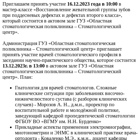
Приглашаем принять участие
16.12.2023 года в 10:00
в
мастер-классе «Восстановление жевательной группы зубов
при поддесневых дефектах и дефектах второго класса»,
который состоится в актовом зале ГУЗ «Областная
стоматологическая поликлиника – Стоматологический
центр».
Администрация ГУЗ «Областная стоматологическая
поликлиника – Стоматологический центр» приглашает
принять участие врачей стоматологического профиля в
заседании научно-практического общества, которое состоится
13.12.2023г. в 13:00
в актовом зале ГУЗ «Областная
стоматологическая поликлиника – Стоматологический
центр». План:
Гнатология для врачей стоматологов. Сложные
клинические ситуации при заболеваниях височно-
нижнечелюстного сустава (с разбором клинических
случаев) - Морозов А. Н., д.м.н., проректор по
воспитательной работе и молодёжной политике,
заведующий кафедрой пропедевтической стоматологии
ФГБОУ ВО «ВГМУ им. Н.Н. Бурденко»
Прикладные аспекты применения электромиографии,
миотонометрии и ЭНМС в клинической практике врача-
ортодонта - Коваленко М.Э., к.м.н., доцент кафедры