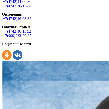
+7(4742)34-00-30
+7(4742)36-13-44
Ортопедия:
+7(4742)36-63-32
Платный прием:
+7(4742)36-11-52
+7(909)223-80-87
Социальные сети