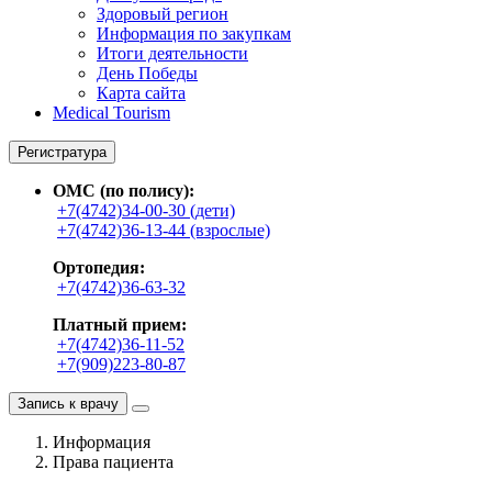
Здоровый регион
Информация по закупкам
Итоги деятельности
День Победы
Карта сайта
Medical Tourism
Регистратура
ОМС (по полису):
+7(4742)34-00-30 (дети)
+7(4742)36-13-44 (взрослые)
Ортопедия:
+7(4742)36-63-32
Платный прием:
+7(4742)36-11-52
+7(909)223-80-87
Запись к врачу
Информация
Права пациента