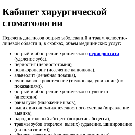
Кабинет хирургической
стоматологии
Перечень диагнозов острых заболеваний и травм челюстно-
лицевой области и, в скобках, объем медицинских услуг:
острый и обострение хронического
периодонтита
(удаление зуба),
периостит (периостотомия),
перикоронарит (иссечение капюшона),
альвеолит (лечебная повязка),
луночковое кровотечение (тампонада, ушивание (по
показаниям)),
острый и обострение хронического пульпита
(анестезия),
раны губы (наложение швов),
вывих височно-нижнечелюстного сустава (вправление
вывиха),
пародонтальный абсцесс (вскрытие абсцесса),
травмы зубов (перелом, вывих) (удаление, шинирование
(по показаниям)),
абсцесс, флегмона (направление в стационар),