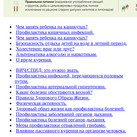
Чем занять ребенка на каникулах?
Профилактика кишечных инфекций.
Чем занять ребенка на каникулах?
Безопасность отдыха детей на воде в летний период.
Холестерин: враг или друг?
Альтернатива алкоголю и наркотикам.
О вреде курения.
ВИЧ/СПИД: это нужно знать.
Профилактика инфекций, передающихся половым
путем.
Профилактика артериальной гипертензии.
Какие болезни обостряются весной?
Правила Здорового Образа Жизни.
Физическая активность.
Здоровый образ жизни как профилактика болезней.
Профилактика заболеваний органов дыхания.
Профилактика болезней органов дыхания.
Меры профилактики отравлений грибами.
Влияние пассивного курения на организм человека.