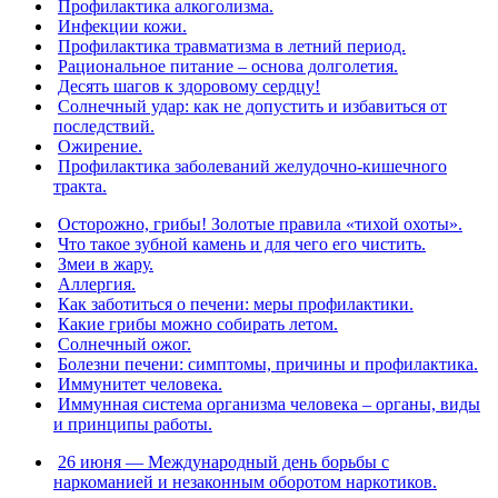
Профилактика алкоголизма.
Инфекции кожи.
Профилактика травматизма в летний период.
Рациональное питание – основа долголетия.
Десять шагов к здоровому сердцу!
Солнечный удар: как не допустить и избавиться от
последствий.
Ожирение.
Профилактика заболеваний желудочно-кишечного
тракта.
Осторожно, грибы! Золотые правила «тихой охоты».
Что такое зубной камень и для чего его чистить.
Змеи в жару.
Аллергия.
Как заботиться о печени: меры профилактики.
Какие грибы можно собирать летом.
Солнечный ожог.
Болезни печени: симптомы, причины и профилактика.
Иммунитет человека.
Иммунная система организма человека – органы, виды
и принципы работы.
26 июня — Международный день борьбы с
наркоманией и незаконным оборотом наркотиков.