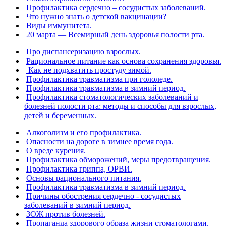
Профилактика сердечно – сосудистых заболеваний.
Что нужно знать о детской вакцинации?
Виды иммунитета.
20 марта — Всемирный день здоровья полости рта.
Про диспансеризацию взрослых.
Рациональное питание как основа сохранения здоровья.
Как не подхватить простуду зимой.
Профилактика травматизма при гололеде.
Профилактика травматизма в зимний период.
Профилактика стоматологических заболеваний и
болезней полости рта: методы и способы для взрослых,
детей и беременных.
Алкоголизм и его профилактика.
Опасности на дороге в зимнее время года.
О вреде курения.
Профилактика обморожений, меры предотвращения.
Профилактика гриппа, ОРВИ.
Основы рационального питания.
Профилактика травматизма в зимний период.
Причины обострения сердечно - сосудистых
заболеваний в зимний период.
ЗОЖ против болезней.
Пропаганда здорового образа жизни стоматологами.