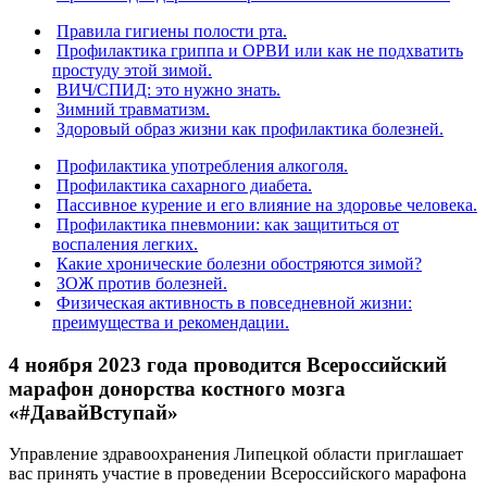
Правила гигиены полости рта.
Профилактика гриппа и ОРВИ или как не подхватить
простуду этой зимой.
ВИЧ/СПИД: это нужно знать.
Зимний травматизм.
Здоровый образ жизни как профилактика болезней.
Профилактика употребления алкоголя.
Профилактика сахарного диабета.
Пассивное курение и его влияние на здоровье человека.
Профилактика пневмонии: как защититься от
воспаления легких.
Какие хронические болезни обостряются зимой?
ЗОЖ против болезней.
Физическая активность в повседневной жизни:
преимущества и рекомендации.
4 ноября 2023 года проводится Всероссийский
марафон донорства костного мозга
«#ДавайВступай»
Управление здравоохранения Липецкой области приглашает
вас принять участие в проведении Всероссийского марафона